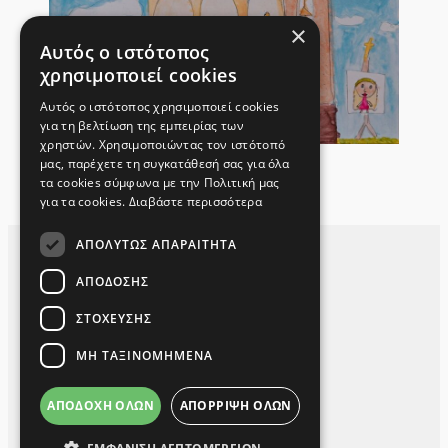
×
Αυτός ο ιστότοπος
χρησιμοποιεί cookies
Αυτός ο ιστότοπος χρησιμοποιεί cookies
για τη βελτίωση της εμπειρίας των
χρηστών. Χρησιμοποιώντας τον ιστότοπό
μας, παρέχετε τη συγκατάθεσή σας για όλα
Νεότητα
τα cookies σύμφωνα με την Πολιτική μας
για τα cookies.
Διαβάστε περισσότερα
ΑΠΟΛΎΤΩΣ ΑΠΑΡΑΊΤΗΤΑ
ΑΠΌΔΟΣΗΣ
ΣΤΌΧΕΥΣΗΣ
ΜΗ ΤΑΞΙΝΟΜΗΜΈΝΑ
60 χρόνια Αγία Κυριακή
ΑΠΟΔΟΧΉ ΌΛΩΝ
ΑΠΌΡΡΙΨΗ ΌΛΩΝ
1964-2024