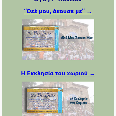
“Θεέ μου, άκουσε με” →
Η Εκκλησία του χωριού →