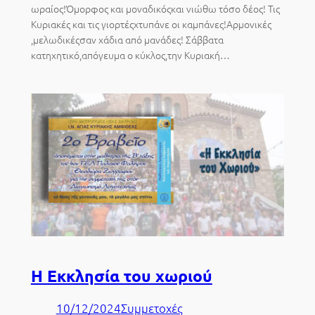
ωραίος!Όμορφος και μοναδικόςκαι νιώθω τόσο δέος! Τις
Κυριακές και τις γιορτέςχτυπάνε οι καμπάνες!Αρμονικές
,μελωδικέςσαν χάδια από μανάδες! Σάββατα
κατηχητικό,απόγευμα ο κύκλος,την Κυριακή…
Η Εκκλησία του χωριού
10/12/2024
Συμμετοχές