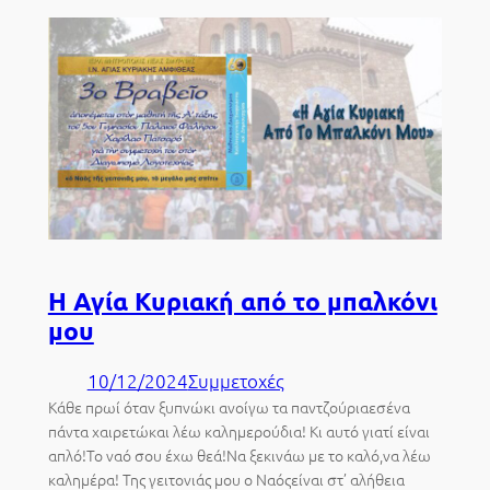
Η Αγία Κυριακή από το μπαλκόνι
μου
10/12/2024
Συμμετοχές
Κάθε πρωί όταν ξυπνώκι ανοίγω τα παντζούριαεσένα
πάντα χαιρετώκαι λέω καλημερούδια! Κι αυτό γιατί είναι
απλό!Το ναό σου έχω θεά!Να ξεκινάω με το καλό,να λέω
καλημέρα! Της γειτονιάς μου ο Ναόςείναι στ’ αλήθεια