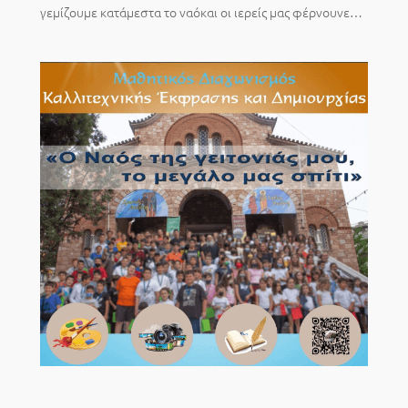
γεμίζουμε κατάμεστα το ναόκαι οι ιερείς μας φέρνουνε…