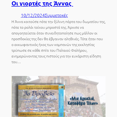
Οι γιορτές της Άννας
10/12/2024
Συμμετοχές
Η Άννα κοιτούσε πότε την ξύλινη πόρτα του δωματίου της,
πότε το ρολόι τοίχου μπροστά της. Άρχισε να
απογοητεύεται όταν συνειδητοποίησε πως μάλλον οι
προσδοκίες της δεν θα έβγαιναν αληθινές. Τότε ήταν που
ο εκκωφαντικός ήχος των καμπανών της εκκλησίας
τρύπωσε σε κάθε σπίτι του Παλαιού Φαλήρου,
ενημερώνοντας τους πιστούς για την ευχάριστη είδηση
του…